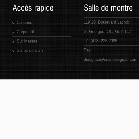
119 20, Boulevard Lacroix
Cuisines
St-Georges, QC, G5Y 1L7
Corporatif
Tél:
(418) 228-2995
Sur Mesure
Fax:
Salles de Bain
designab@cuisidesignab.com